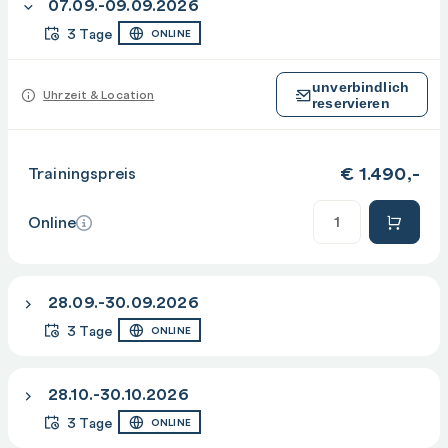
07.09.-09.09.2026
Plotlinienstärke
3 Tage
ONLINE
Transparenz
unverbindlich
Objekthöhe
Uhrzeit & Location
reservieren
Objektbearbeitung
Schieben, Kopieren
€
1.490,-
Trainingspreis
Skalieren
Anzahl
Online
Drehen
Spiegeln
Stutzen/Dehnen usw.
28.09.-30.09.2026
Bemaßungsgrundlagen
3 Tage
ONLINE
Längenmaße
Winkelmaße
28.10.-30.10.2026
Bemaßungsstile
3 Tage
ONLINE