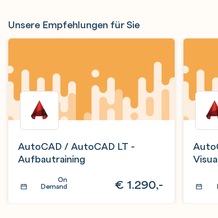
Unsere Empfehlungen für Sie
AutoCAD / AutoCAD LT -
Auto
Aufbautraining
Visua
On
€
1.290,-
Demand