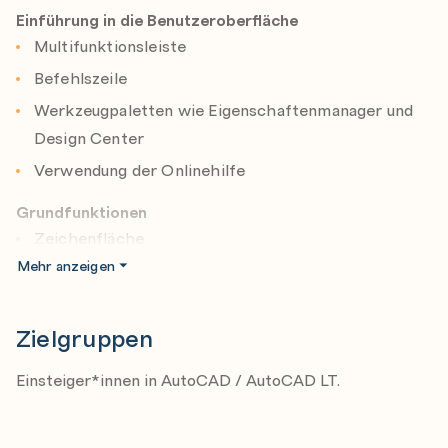
Gerne können Sie eigene Beispieldateien zum Seminar
Einführung in die Benutzeroberfläche
mitbringen.
Multifunktionsleiste
Befehlszeile
Werkzeugpaletten wie Eigenschaftenmanager und
Design Center
Verwendung der Onlinehilfe
Grundfunktionen
Zeichenfläche
Mehr anzeigen
Maßeinheiten
Maßstäbe
Zielgruppen
Präzisionszeichenhilfen
Objektfang
Einsteiger*innen in AutoCAD / AutoCAD LT.
Spurlinien und Spurpunkte
Polarer Spurfang