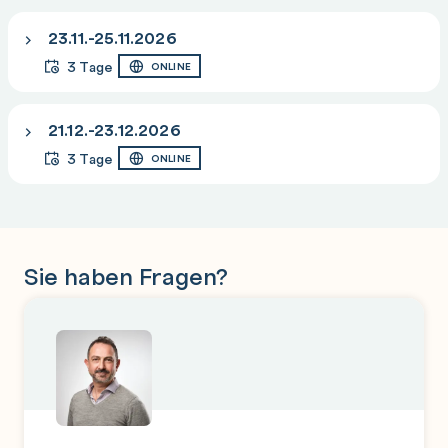
Erstellen von Layouts
23.11.-25.11.2026
Modell- und Papierbereich
3 Tage
ONLINE
Plotstiltabellen
Layereigenschaftenüberschreibung
21.12.-23.12.2026
PDF-Konvertierung
3 Tage
ONLINE
Ausgabe- und Austauschmöglichkeiten
Einführung in fortgeschrittene Themenbereiche
Blöcke
Attribute
Sie haben Fragen?
Gruppen
Externe Referenzen