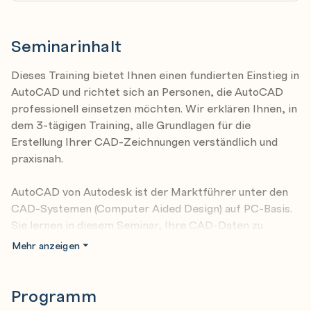
Seminarinhalt
Dieses Training bietet Ihnen einen fundierten Einstieg in
AutoCAD und richtet sich an Personen, die AutoCAD
professionell einsetzen möchten. Wir erklären Ihnen, in
dem 3-tägigen Training, alle Grundlagen für die
Erstellung Ihrer CAD-Zeichnungen verständlich und
praxisnah.
AutoCAD von Autodesk ist der Marktführer unter den
CAD-Systemen (Computer Aided Design) auf PC-Basis.
Sie lernen in diesem Seminar, Ihre CAD-Daten zu
erstellen und zu bearbeiten. Nach Kursende können Sie
Mehr anzeigen
Ihre Zeichnungen für den Austausch per Mail
vorbereiten und maßstäbliche PDF-Dokumente
anfertigen. Dabei gehen Sie professionell und
Programm
zeitsparend vor.