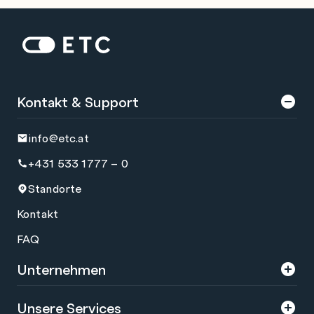
Zur Startseite: ETC
Kontakt & Support
info@etc.at
+431 533 1777 – 0
Standorte
Kontakt
FAQ
Unternehmen
Über uns
Unsere Services