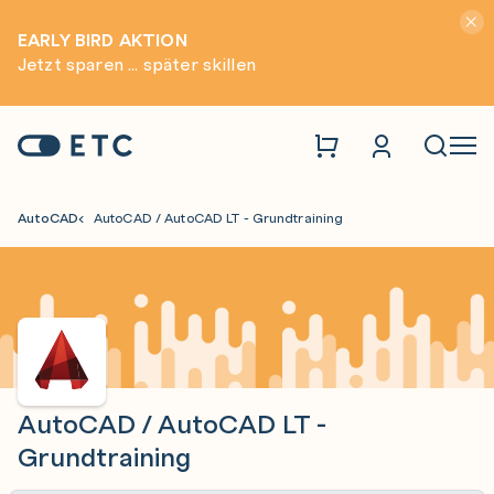
Hinwei
EARLY BIRD AKTION
Jetzt sparen ... später skillen
Zur Startseite: ETC
Naviga
AutoCAD
AutoCAD / AutoCAD LT - Grundtraining
AutoCAD / AutoCAD LT -
Grundtraining