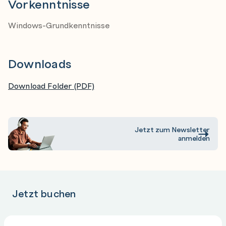
Vorkenntnisse
Rasterfang
Windows-Grundkenntnisse
Steuern der Zeichnungsansichten
Zoom
Pan
Downloads
Viewcube
Download Folder (PDF)
Grundlegende Zeichenbefehle
Linie- Polylinie
Kreis Bogen
Jetzt zum Newsletter
anmelden
Text
Schraffur
Steuern der Eigenschaft von Objekten
Jetzt buchen
Farbe
Layer
Linientyp