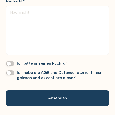
Nachricht
*
Ich bitte um einen Rückruf.
Wir
Rufen
Ich habe die
AGB
und
Datenschutzrichtlinien
Datenschutz
*
Sie
gelesen und akzeptiere diese.
*
Gerne
An.