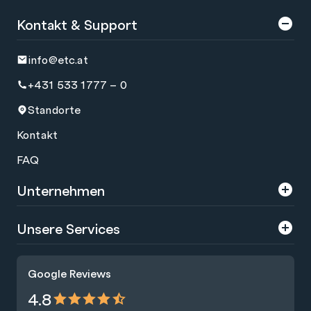
Kontakt & Support
info@etc.at
+431 533 1777 – 0
Standorte
Kontakt
FAQ
Unternehmen
Über uns
Unsere Services
Karriere
Trainings
Google Reviews
Presse
Zertifizierungen
4.8
Nachhaltigkeit