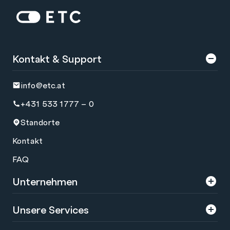
Zur Startseite: ETC
Kontakt & Support
info@etc.at
+431 533 1777 – 0
Standorte
Kontakt
FAQ
Unternehmen
Über uns
Unsere Services
Karriere