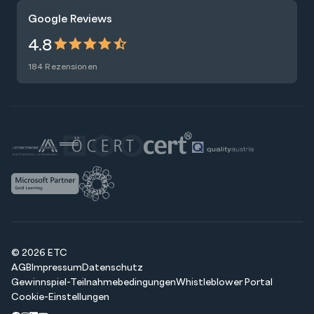
Trainings
Google Reviews
Presse
Zertifizierungen
4.8
Nachhaltigkeit
Förderungen
184 Rezensionen
Blog
Talentsuche
Newsletter
Raummiete
© 2026 ETC
AGB
Impressum
Datenschutz
Gewinnspiel-Teilnahmebedingungen
Whistleblower Portal
Cookie-Einstellungen