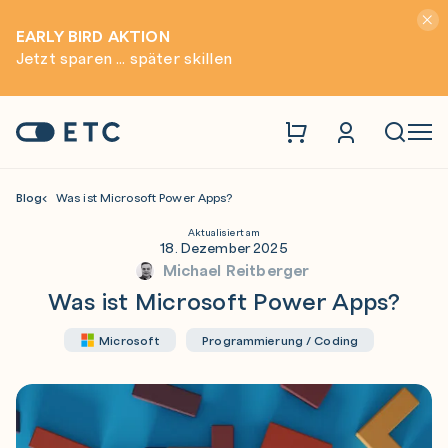
Hinwei
EARLY BIRD AKTION
Jetzt sparen ... später skillen
Zur Startseite: ETC
Naviga
Blog
Was ist Microsoft Power Apps?
Aktualisiert am
18. Dezember 2025
Michael Reitberger
Was ist Microsoft Power Apps?
Microsoft
Programmierung / Coding