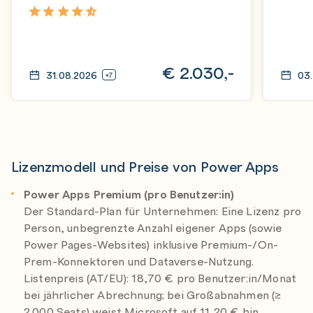
4,6
€
2.030,-
31.08.2026
03
+7
Lizenzmodell und Preise von Power Apps
Power Apps Premium (pro Benutzer:in)
Der Standard-Plan für Unternehmen: Eine Lizenz pro
Person, unbegrenzte Anzahl eigener Apps (sowie
Power Pages-Websites) inklusive Premium-/On-
Prem-Konnektoren und Dataverse-Nutzung.
Listenpreis (AT/EU): 18,70 € pro Benutzer:in/Monat
bei jährlicher Abrechnung; bei Großabnahmen (≥
2.000 Seats) weist Microsoft auf 11,20 € hin.