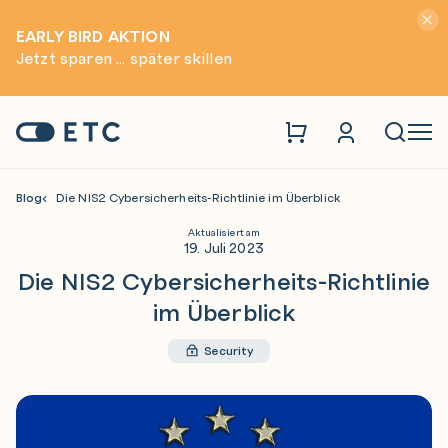
Hinwei
EARLY BIRD AKTION
Jetzt sparen ... später skillen
Zur Startseite: ETC
Naviga
Blog
Die NIS2 Cybersicherheits-Richtlinie im Überblick
Aktualisiert am
19. Juli 2023
Die NIS2 Cybersicherheits-Richtlinie
im Überblick
Security