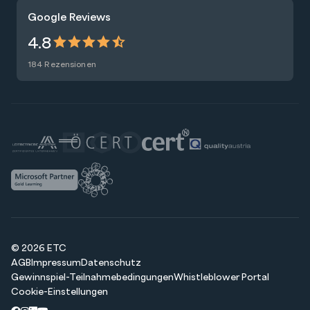
Trainings
Google Reviews
Presse
Zertifizierungen
4.8
Nachhaltigkeit
Förderungen
184 Rezensionen
Blog
Talentsuche
Newsletter
Raummiete
© 2026 ETC
AGB
Impressum
Datenschutz
Gewinnspiel-Teilnahmebedingungen
Whistleblower Portal
Cookie-Einstellungen