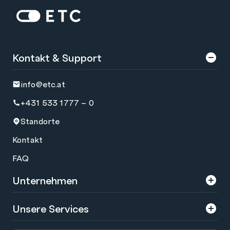
Zur Startseite: ETC
Kontakt & Support
info@etc.at
+431 533 1777 – 0
Standorte
Kontakt
FAQ
Unternehmen
Über uns
Unsere Services
Karriere