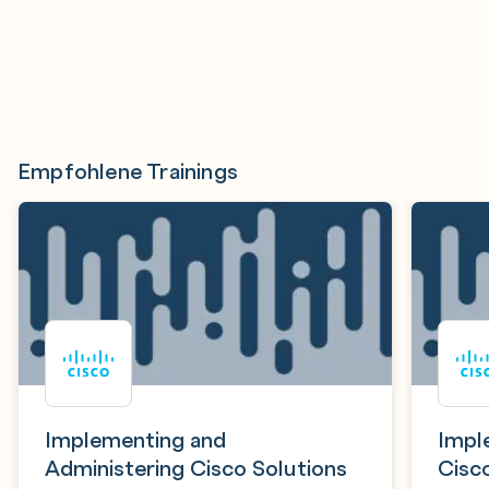
Empfohlene Trainings
Implementing and
Impl
Administering Cisco Solutions
Cisc