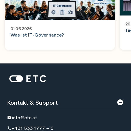
20
01.06.2026
te
Was ist IT-Governance?
Zur Startseite: ETC
Kontakt & Support
info@etc.at
+431 533 1777 – 0