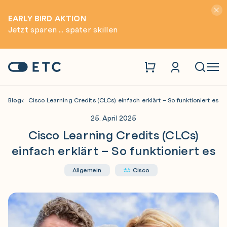
Hinwei
EARLY BIRD AKTION
Jetzt sparen ... später skillen
Zur Startseite: ETC
Naviga
Blog
Cisco Learning Credits (CLCs) einfach erklärt – So funktioniert es
25. April 2025
Cisco Learning Credits (CLCs)
einfach erklärt – So funktioniert es
Allgemein
Cisco