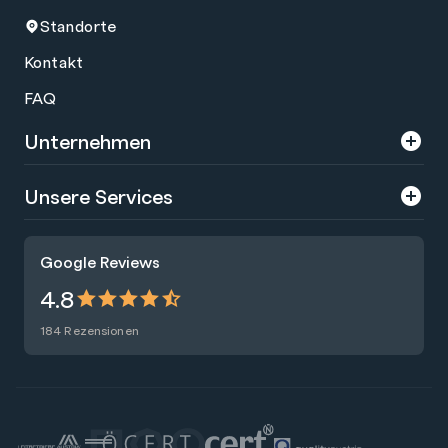
Standorte
Kontakt
FAQ
Unternehmen
Über uns
Unsere Services
Karriere
Trainings
Google Reviews
Presse
Zertifizierungen
4.8
Nachhaltigkeit
Förderungen
184 Rezensionen
Blog
Talentsuche
Newsletter
Raummiete