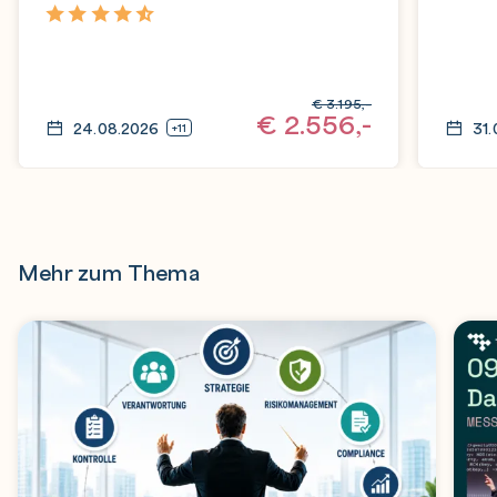
Tech
4,8
€
3.195,-
€
2.556,-
24.08.2026
31
+11
Mehr zum Thema