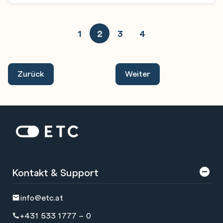
1
2
3
4
Zurück
Weiter
Zur Startseite: ETC
Kontakt & Support
info@etc.at
+431 533 1777 – 0