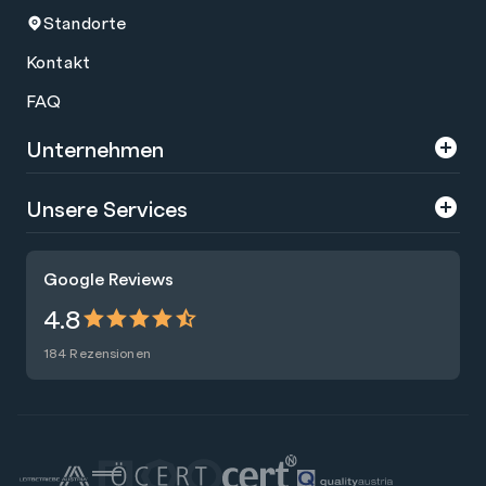
Standorte
Kontakt
FAQ
Unternehmen
Über uns
Unsere Services
Karriere
Trainings
Google Reviews
Presse
Zertifizierungen
4.8
Nachhaltigkeit
Förderungen
184 Rezensionen
Blog
Talentsuche
Newsletter
Raummiete