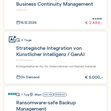
Business Continuity Management
DRPBCM
€
2.615,-
€
2.484,-
15.12.2026
2 Tage
Strategische Integration von
Künstlicher Intelligenz / GenAI
KI-Masterclass
Erfolgsfaktoren für Ihr Unternehmen mit Nahed Hatahet
€
5.000,-
On Demand
1 Tag
Wien
ONLINE
PRÄSENZ
Ransomware-safe Backup
Management