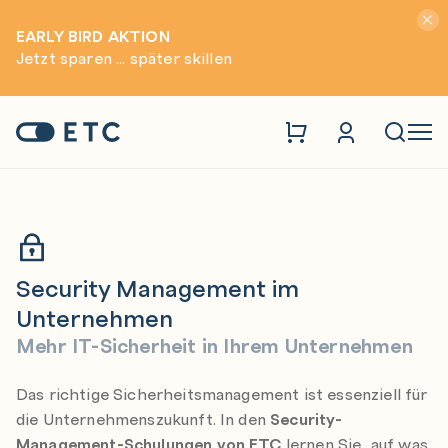
Hinwei
EARLY BIRD AKTION
Jetzt sparen ... später skillen
Security
Security Management im Unternehmen
Zur Startseite: ETC
Naviga
Security Management im
Unternehmen
Mehr IT-Sicherheit in Ihrem Unternehmen
Das richtige Sicherheitsmanagement ist essenziell für
die Unternehmenszukunft. In den
Security-
Management-Schulungen von ETC
lernen Sie, auf was