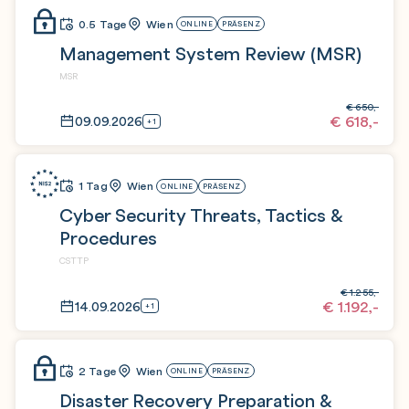
0.5 Tage
Wien
ONLINE
PRÄSENZ
Management System Review (MSR)
MSR
€
650,-
€
618,-
09.09.2026
+1
1 Tag
Wien
ONLINE
PRÄSENZ
Cyber Security Threats, Tactics &
Procedures
CSTTP
€
1.255,-
€
1.192,-
14.09.2026
+1
2 Tage
Wien
ONLINE
PRÄSENZ
Disaster Recovery Preparation &