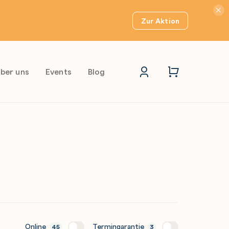
Hinwei
Zur Aktion
ber uns
Events
Blog
Online
Termingarantie
45
3