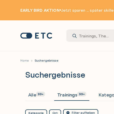
EARLY BIRD AKTION
Jetzt sparen ... später skill
Zur Startseite: ETC
Home
Suchergebnisse
Suchergebnisse
Alle
Trainings
Katego
99+
99+
Filter aufheben
Kategorie
Ort