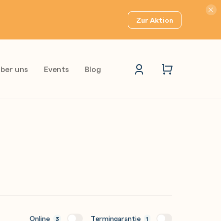
Hinwei
Zur Aktion
ber uns
Events
Blog
Online
Termingarantie
3
1