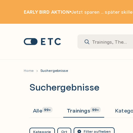
EARLY BIRD AKTION
Jetzt sparen ... später skill
Zur Startseite: ETC
Home
Suchergebnisse
Suchergebnisse
Alle
Trainings
Katego
99+
99+
Filter aufheben
Kategorie
Ort