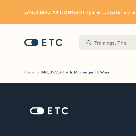
EARLY BIRD AKTION
Jetzt sparen ... später skill
Zur Startseite: ETC
Home
INCLUSIVE-IT – Hr. Miniberger TU Wien
Zur Startseite: ETC