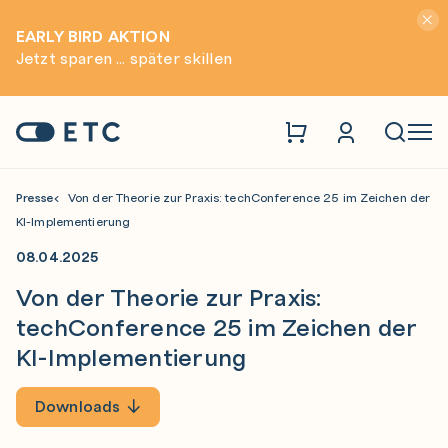
Hinwei
EARLY BIRD AKTION
Jetzt sparen ... später skillen
Zur Startseite: ETC
Naviga
Presse
Von der Theorie zur Praxis: techConference 25 im Zeichen der
KI-Implementierung
08.04.2025
Von der Theorie zur Praxis:
techConference 25 im Zeichen der
KI-Implementierung
Downloads