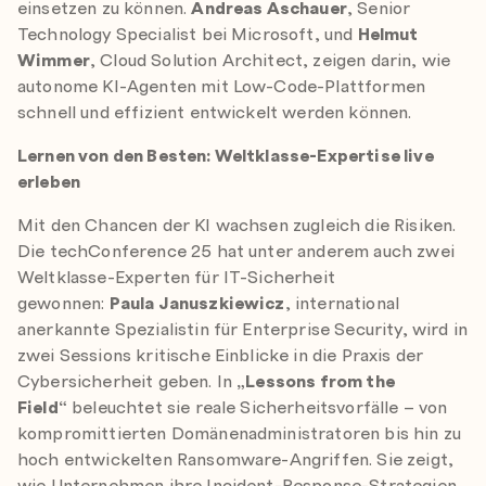
einsetzen zu können.
Andreas Aschauer
, Senior
Technology Specialist bei Microsoft, und
Helmut
Wimmer
, Cloud Solution Architect, zeigen darin, wie
autonome KI-Agenten mit Low-Code-Plattformen
schnell und effizient entwickelt werden können.
Lernen von den Besten: Weltklasse-Expertise live
erleben
Mit den Chancen der KI wachsen zugleich die Risiken.
Die techConference 25 hat unter anderem auch zwei
Weltklasse-Experten für IT-Sicherheit
gewonnen:
Paula Januszkiewicz
, international
anerkannte Spezialistin für Enterprise Security, wird in
zwei Sessions kritische Einblicke in die Praxis der
Cybersicherheit geben. In
„Lessons from the
Field“
beleuchtet sie
reale Sicherheitsvorfälle – von
kompromittierten Domänenadministratoren bis hin zu
hoch entwickelten Ransomware-Angriffen. Sie zeigt,
wie Unternehmen ihre Incident-Response-Strategien