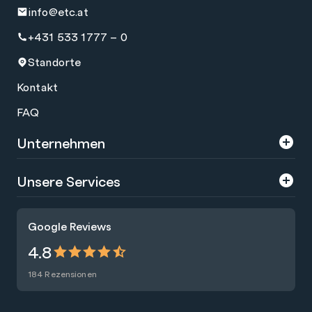
info@etc.at
+431 533 1777 – 0
Standorte
Kontakt
FAQ
Unternehmen
Über uns
Unsere Services
Karriere
Trainings
Google Reviews
Presse
Zertifizierungen
4.8
Nachhaltigkeit
Förderungen
184 Rezensionen
Blog
Talentsuche