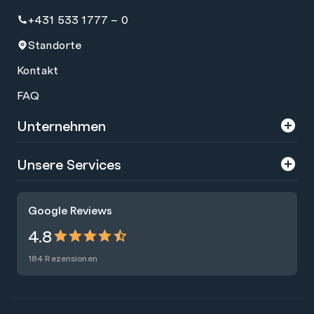
+431 533 1777 – 0
Standorte
Kontakt
FAQ
Unternehmen
Über uns
Unsere Services
Karriere
Trainings
Google Reviews
Presse
Zertifizierungen
4.8
Nachhaltigkeit
Förderungen
184 Rezensionen
Blog
Talentsuche
Newsletter