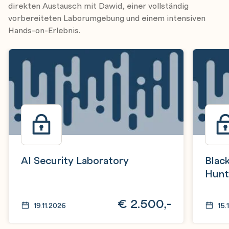
direkten Austausch mit Dawid, einer vollständig
vorbereiteten Laborumgebung und einem intensiven
Hands-on-Erlebnis.
AI Security Laboratory
Black
Hunti
Web 
Explo
€
2.500,-
19.11.2026
15.