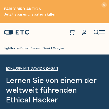
Hinwei
EARLY BIRD AKTION
Jetzt sparen ... später skillen
Zur Startseite: ETC
Naviga
Lighthouse Expert Series
Dawid Czagan
ETC mit Dawid Czagan
EXKLUSIV MIT DAWID CZAGAN
Lernen Sie von einem der
weltweit führenden
Ethical Hacker