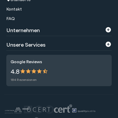
Kontakt
FAQ
Unternehmen
Über uns
Unsere Services
Karriere
Trainings
Google Reviews
Presse
Zertifizierungen
4.8
Nachhaltigkeit
Förderungen
184 Rezensionen
Blog
Talentsuche
Newsletter
Raummiete