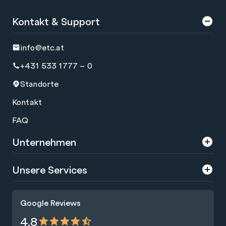
Kontakt & Support
info@etc.at
+431 533 1777 – 0
Standorte
Kontakt
FAQ
Unternehmen
Über uns
Unsere Services
Karriere
Trainings
Google Reviews
Presse
Zertifizierungen
4.8
Nachhaltigkeit