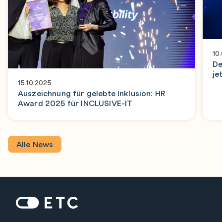
10
De
je
15.10.2025
Auszeichnung für gelebte Inklusion: HR
Award 2025 für INCLUSIVE-IT
Alle News
Zur Startseite: ETC