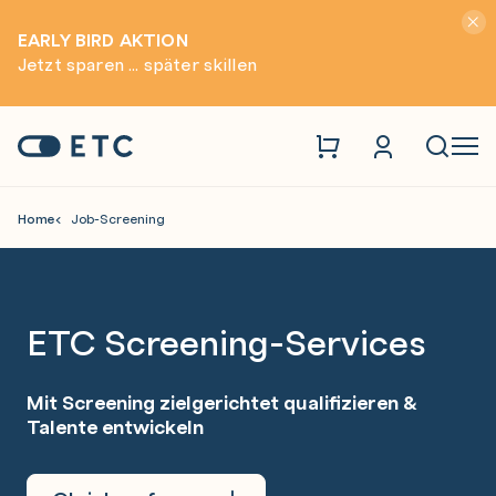
Hinwei
EARLY BIRD AKTION
Jetzt sparen ... später skillen
Zur Startseite: ETC
Naviga
Home
Job-Screening
Unsere Screening Services
ETC Screening-Services
Mit Screening zielgerichtet qualifizieren &
Talente entwickeln