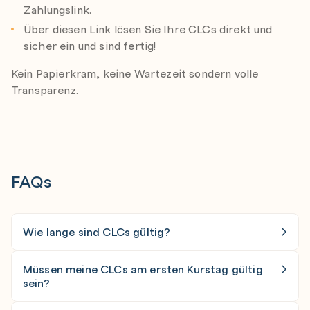
Zahlungslink.
Über diesen Link lösen Sie Ihre CLCs direkt und
sicher ein und sind fertig!
Kein Papierkram, keine Wartezeit sondern volle
Transparenz.
FAQs
Wie lange sind CLCs gültig?
In der Regel sind Cisco Learning Credits ein Jahr
Müssen meine CLCs am ersten Kurstag gültig
ab Kaufdatum gültig.
sein?
Ja, die CLCs müssen am ersten Kurstag gültig sein.