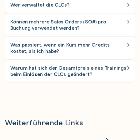
Wer verwaltet die CLCs?
CLCs werden vom Team Captain im Unternehmen
Können mehrere Sales Orders (SO#) pro
verwaltet und können für unterschiedliche
Buchung verwendet werden?
Trainings und Teilnehmer*innen verwendet
werden
Ja, es können mehrere SO# kombiniert werden
Was passiert, wenn ein Kurs mehr Credits
wenn auf einer SO# nicht mehr genügend CLCs
kostet, als ich habe?
vorhanden sind.
In diesem Fall müssen bei Cisco CLCs nachgekauft
Warum hat sich der Gesamtpreis eines Trainings
werden.
beim Einlösen der CLCs geändert?
Gemäß den geltenden Steuervorschriften werden
bei der Buchung Steuern hinzugefügt, sofern
keine UID Nummer bei der Buchung angeben wird
Weiterführende Links