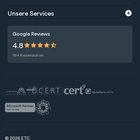
Über uns
Unsere Services
Karriere
Trainings
Google Reviews
Presse
Zertifizierungen
4.8
Nachhaltigkeit
Förderungen
184 Rezensionen
Blog
Talentsuche
Newsletter
Raummiete
© 2026 ETC