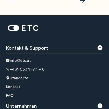
Cisco Trainings
Cisco Exa
Zur Startseite: ETC
Kontakt & Support
info@etc.at
+431 533 1777 – 0
Standorte
Kontakt
FAQ
Unternehmen